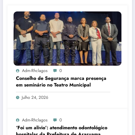
Adm-Rhclagos
0
Conselho de Segurança marca presença
em seminário no Teatro Municipal
Julho 24, 2026
Adm-Rhclagos
0
‘Foi um alívio’: atendimento odontológico
hospitalar da Prefeitura de Araruama