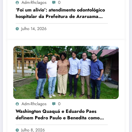
Adm-Rhclagos
0
‘Foi um alívio’: atendimento odontológico
hospitalar da Prefeitura de Araruama
transforma rotina de famílias atípicas
Julho 14, 2026
Adm-Rhclagos
0
Washington Quaquá e Eduardo Paes
definem Pedro Paulo e Benedita como
candidatos ao Senado no Rio
Julho 8, 2026