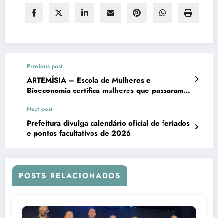
Previous post
ARTEMÍSIA – Escola de Mulheres e
Bioeconomia certifica mulheres que passaram
por capacitação em produção de saboaria
Next post
natural e empreendedorismo sustentável
Prefeitura divulga calendário oficial de feriados
e pontos facultativos de 2026
POSTS RELACIONADOS