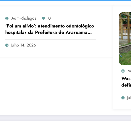
Adm-Rhclagos
0
‘Foi um alívio’: atendimento odontológico
hospitalar da Prefeitura de Araruama
transforma rotina de famílias atípicas
Julho 14, 2026
A
Was
defi
cand
Ju