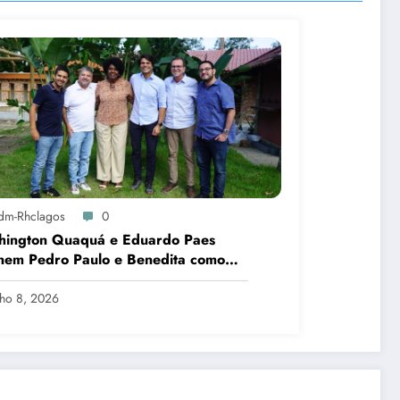
dm-Rhclagos
0
hington Quaquá e Eduardo Paes
nem Pedro Paulo e Benedita como
idatos ao Senado no Rio
lho 8, 2026