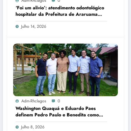
Adm-Rhclagos
0
‘Foi um alívio’: atendimento odontológico
hospitalar da Prefeitura de Araruama
transforma rotina de famílias atípicas
Julho 14, 2026
Adm-Rhclagos
0
Washington Quaquá e Eduardo Paes
definem Pedro Paulo e Benedita como
candidatos ao Senado no Rio
Julho 8, 2026