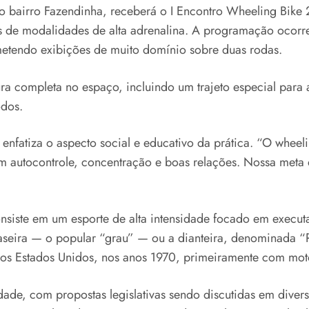
 bairro Fazendinha, receberá o I Encontro Wheeling Bike 2
s de modalidades de alta adrenalina. A programação ocorre
metendo exibições de muito domínio sobre duas rodas.
ra completa no espaço, incluindo um trajeto especial para 
odos.
 enfatiza o aspecto social e educativo da prática. “O wheel
utocontrole, concentração e boas relações. Nossa meta é 
nsiste em um esporte de alta intensidade focado em execut
traseira — o popular “grau” — ou a dianteira, denominada “RL
aos Estados Unidos, nos anos 1970, primeiramente com mot
dade, com propostas legislativas sendo discutidas em diver