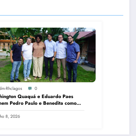
dm-Rhclagos
0
hington Quaquá e Eduardo Paes
nem Pedro Paulo e Benedita como
idatos ao Senado no Rio
lho 8, 2026