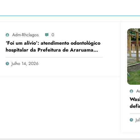
Adm-Rhclagos
0
‘Foi um alívio’: atendimento odontológico
hospitalar da Prefeitura de Araruama
transforma rotina de famílias atípicas
Julho 14, 2026
A
Was
defi
cand
Ju