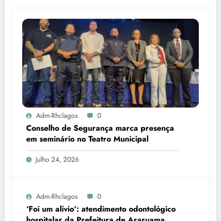
Adm-Rhclagos
0
Conselho de Segurança marca presença
em seminário no Teatro Municipal
Julho 24, 2026
Adm-Rhclagos
0
‘Foi um alívio’: atendimento odontológico
hospitalar da Prefeitura de Araruama