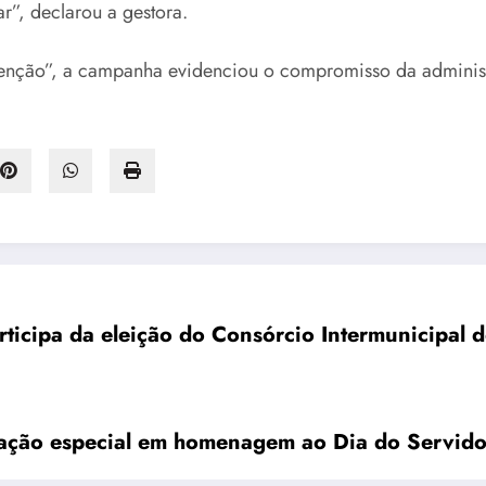
r”, declarou a gestora.
 prevenção”, a campanha evidenciou o compromisso da admin
Araruama participa da eleiç
Prefeitura de Araruama realiza programação especial em homenagem ao Dia do 