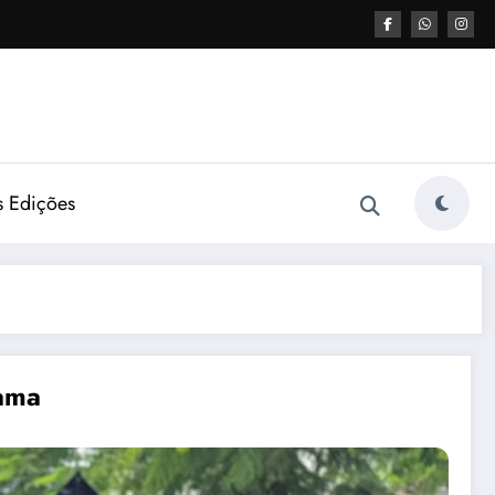
s Edições
ama