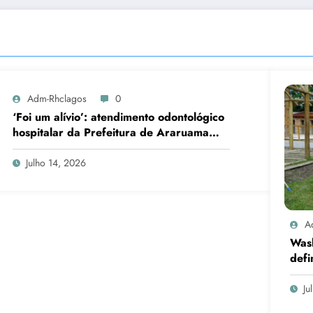
Adm-Rhclagos
0
‘Foi um alívio’: atendimento odontológico
hospitalar da Prefeitura de Araruama
transforma rotina de famílias atípicas
Julho 14, 2026
A
Was
defi
cand
Ju