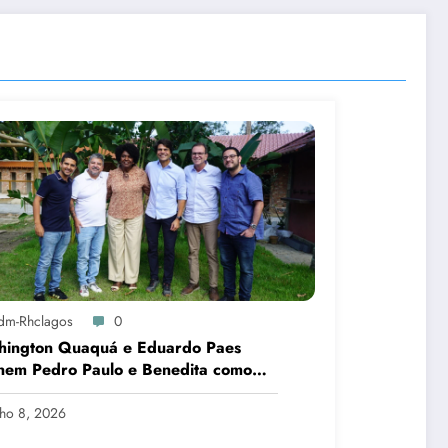
dm-Rhclagos
0
hington Quaquá e Eduardo Paes
nem Pedro Paulo e Benedita como
idatos ao Senado no Rio
lho 8, 2026