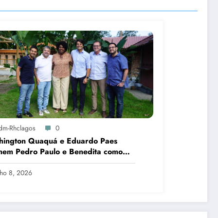
dm-Rhclagos
0
hington Quaquá e Eduardo Paes
nem Pedro Paulo e Benedita como
idatos ao Senado no Rio
lho 8, 2026