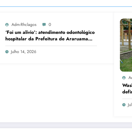
Adm-Rhclagos
0
‘Foi um alívio’: atendimento odontológico
hospitalar da Prefeitura de Araruama
transforma rotina de famílias atípicas
Julho 14, 2026
A
Was
defi
cand
Ju