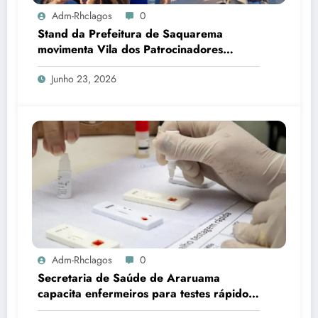
Adm-Rhclagos
0
Stand da Prefeitura de Saquarema
movimenta Vila dos Patrocinadores
durante Mundial de Surfe
Junho 23, 2026
Adm-Rhclagos
0
Secretaria de Saúde de Araruama
capacita enfermeiros para testes rápidos
de HIV, sífilis e hepatites