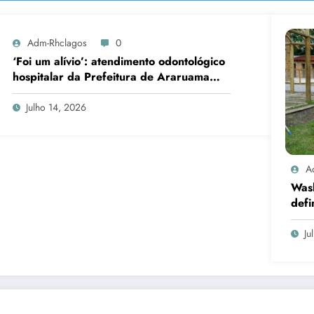
Adm-Rhclagos
0
‘Foi um alívio’: atendimento odontológico
hospitalar da Prefeitura de Araruama
transforma rotina de famílias atípicas
Julho 14, 2026
A
Was
defi
cand
Ju