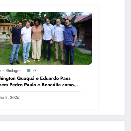
dm-Rhclagos
0
hington Quaquá e Eduardo Paes
nem Pedro Paulo e Benedita como
idatos ao Senado no Rio
lho 8, 2026