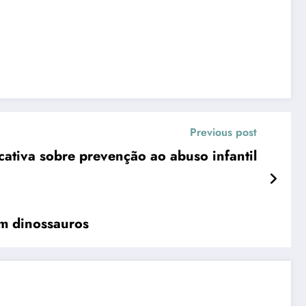
Previous post
cativa sobre prevenção ao abuso infantil
ande prepara segunda edição do Iguaba Cake Show com temática inspirada em dinossauros