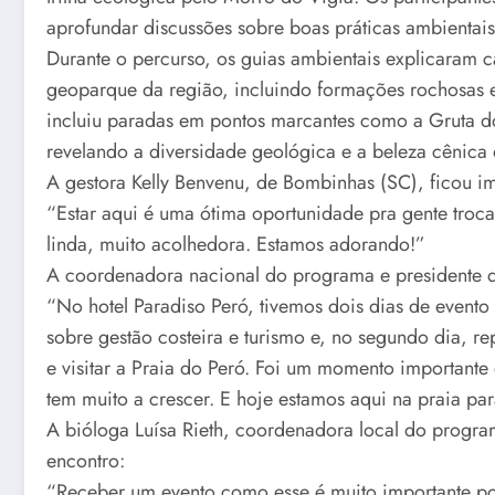
aprofundar discussões sobre boas práticas ambientais
Durante o percurso, os guias ambientais explicaram car
geoparque da região, incluindo formações rochosas e 
incluiu paradas em pontos marcantes como a Gruta do
revelando a diversidade geológica e a beleza cênica 
A gestora Kelly Benvenu, de Bombinhas (SC), ficou i
“Estar aqui é uma ótima oportunidade pra gente troca
linda, muito acolhedora. Estamos adorando!”
A coordenadora nacional do programa e presidente do 
“No hotel Paradiso Peró, tivemos dois dias de evento
sobre gestão costeira e turismo e, no segundo dia, re
e visitar a Praia do Peró. Foi um momento important
tem muito a crescer. E hoje estamos aqui na praia pa
A bióloga Luísa Rieth, coordenadora local do progra
encontro:
“Receber um evento como esse é muito importante porq