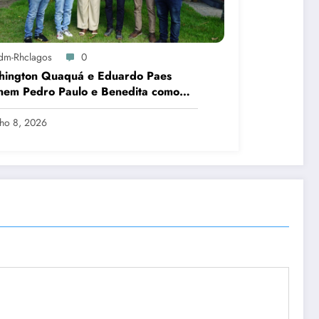
dm-Rhclagos
0
hington Quaquá e Eduardo Paes
nem Pedro Paulo e Benedita como
idatos ao Senado no Rio
lho 8, 2026