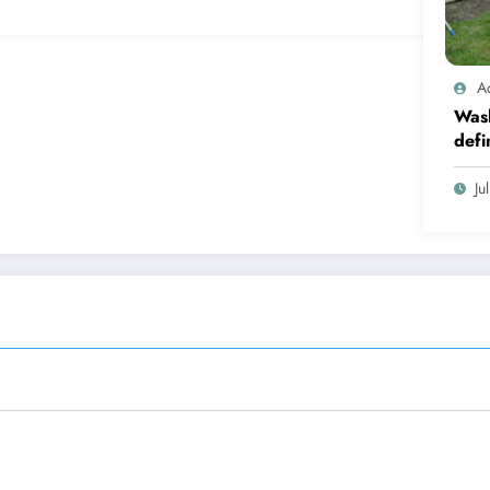
A
Was
defi
cand
Ju