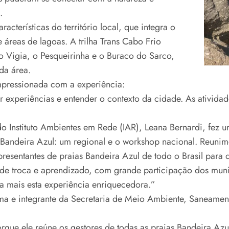
.
acterísticas do território local, que integra o
áreas de lagoas. A trilha Trans Cabo Frio
 Vigia, o Pesqueirinha e o Buraco do Sarco,
da área.
mpressionada com a experiência:
r experiências e entender o contexto da cidade. As atividad
Instituto Ambientes em Rede (IAR), Leana Bernardi, fez um 
 Bandeira Azul: um regional e o workshop nacional. Reunimo
presentantes de praias Bandeira Azul de todo o Brasil para
e de troca e aprendizado, com grande participação dos mun
ra mais esta experiência enriquecedora.”
ma e integrante da Secretaria de Meio Ambiente, Saneament
ue ele reúne os gestores de todas as praias Bandeira Azul d