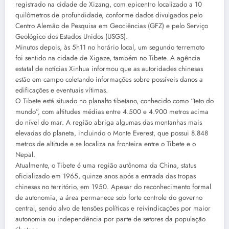
registrado na cidade de Xizang, com epicentro localizado a 10
quilômetros de profundidade, conforme dados divulgados pelo
Centro Alemão de Pesquisa em Geociências (GFZ) e pelo Serviço
Geológico dos Estados Unidos (USGS).
Minutos depois, às 5h11 no horário local, um segundo terremoto
foi sentido na cidade de Xigaze, também no Tibete. A agência
estatal de notícias Xinhua informou que as autoridades chinesas
estão em campo coletando informações sobre possíveis danos a
edificações e eventuais vítimas.
O Tibete está situado no planalto tibetano, conhecido como “teto do
mundo”, com altitudes médias entre 4.500 e 4.900 metros acima
do nível do mar. A região abriga algumas das montanhas mais
elevadas do planeta, incluindo o Monte Everest, que possui 8.848
metros de altitude e se localiza na fronteira entre o Tibete e o
Nepal.
Atualmente, o Tibete é uma região autônoma da China, status
oficializado em 1965, quinze anos após a entrada das tropas
chinesas no território, em 1950. Apesar do reconhecimento formal
de autonomia, a área permanece sob forte controle do governo
central, sendo alvo de tensões políticas e reivindicações por maior
autonomia ou independência por parte de setores da população