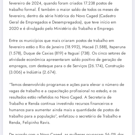
fevereiro de 2024, quando foram criados 17.238 postos de
trabalho formal. É também o maior saldo de todos os meses de
fevereiro, dentro da série histórica do Novo Caged (Cadastro
Geral de Empregados e Desempregados), que teve início em
2020 e é divulgado pelo Ministério do Trabalho e Emprego.
Entre os municípios que mais criaram postos de trabalho em
fevereiro estão o Rio de Janeiro (18.992), Macaé (1.588), Itaperuna
(1.578), Duque de Caxias (819) e Itaguaí (738). Os cinco setores de
atividade econômica apresentaram saldo positivo de geração de
empregos, com destaque para o de Serviços (26.174), Construção
(3.006) e Indústria (2.674).
“Temos desenvolvido programas e ações para elevar o número de
vagas de trabalho e a capacitação profissional no estado, e os
resultados estão refletidos no Novo Caged. A Secretaria de
Trabalho e Renda continua investindo recursos financeiros e
humanos para aumentar ainda mais a quantidade de postos de
trabalho para a população”, enfatizou o secretário de Trabalho e
Renda, Felipinho Ravis.
De acordo com o Novo Caged, as mulheres ocuparam 56,0% dos