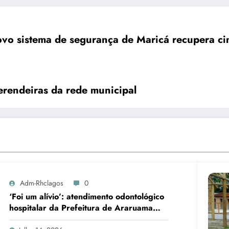
vo sistema de segurança de Maricá recupera c
erendeiras da rede municipal
Adm-Rhclagos
0
‘Foi um alívio’: atendimento odontológico
hospitalar da Prefeitura de Araruama
transforma rotina de famílias atípicas