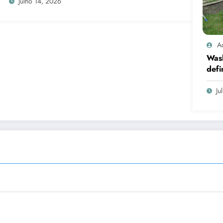
Julho 14, 2026
A
Was
defi
cand
Ju