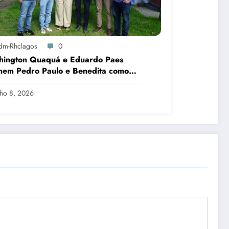
dm-Rhclagos
0
hington Quaquá e Eduardo Paes
nem Pedro Paulo e Benedita como
idatos ao Senado no Rio
lho 8, 2026