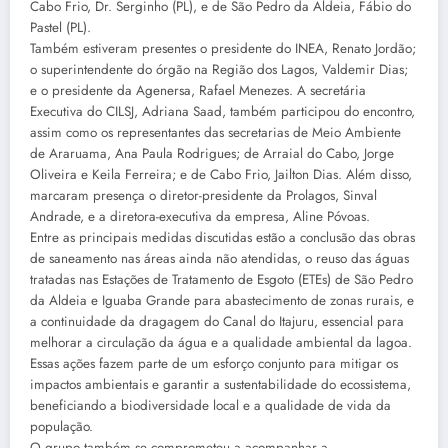
Cabo Frio, Dr. Serginho (PL), e de São Pedro da Aldeia, Fábio do
Pastel (PL).
Também estiveram presentes o presidente do INEA, Renato Jordão;
o superintendente do órgão na Região dos Lagos, Valdemir Dias;
e o presidente da Agenersa, Rafael Menezes. A secretária
Executiva do CILSJ, Adriana Saad, também participou do encontro,
assim como os representantes das secretarias de Meio Ambiente
de Araruama, Ana Paula Rodrigues; de Arraial do Cabo, Jorge
Oliveira e Keila Ferreira; e de Cabo Frio, Jailton Dias. Além disso,
marcaram presença o diretor-presidente da Prolagos, Sinval
Andrade, e a diretora-executiva da empresa, Aline Póvoas.
Entre as principais medidas discutidas estão a conclusão das obras
de saneamento nas áreas ainda não atendidas, o reuso das águas
tratadas nas Estações de Tratamento de Esgoto (ETEs) de São Pedro
da Aldeia e Iguaba Grande para abastecimento de zonas rurais, e
a continuidade da dragagem do Canal do Itajuru, essencial para
melhorar a circulação da água e a qualidade ambiental da lagoa.
Essas ações fazem parte de um esforço conjunto para mitigar os
impactos ambientais e garantir a sustentabilidade do ecossistema,
beneficiando a biodiversidade local e a qualidade de vida da
população.
O grupo também se comprometeu a acompanhar a