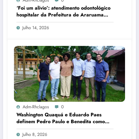
Adm-Rhclagos
0
‘Foi um alívio’: atendimento odontológico
hospitalar da Prefeitura de Araruama
transforma rotina de famílias atípicas
Julho 14, 2026
Adm-Rhclagos
0
Washington Quaquá e Eduardo Paes
definem Pedro Paulo e Benedita como
candidatos ao Senado no Rio
Julho 8, 2026