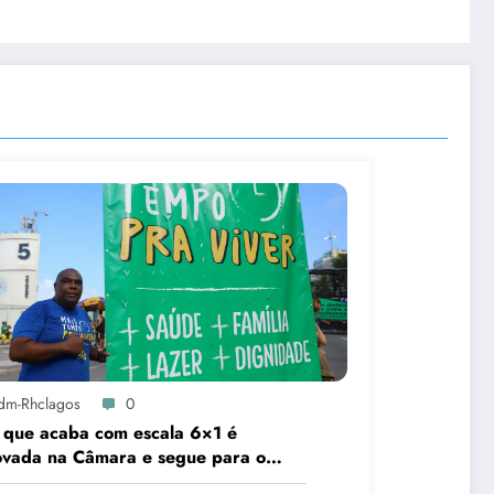
dm-Rhclagos
0
que acaba com escala 6×1 é
ovada na Câmara e segue para o
ado