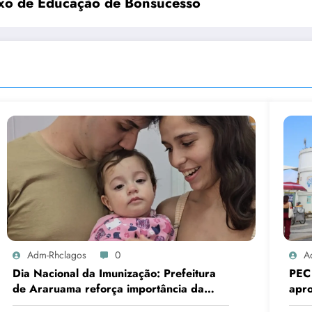
ança com obras do Complexo de Educação de Bonsucesso
Adm-Rhclagos
0
A
Dia Nacional da Imunização: Prefeitura
PEC 
de Araruama reforça importância da
apr
vacinação de mães e crianças
Sen