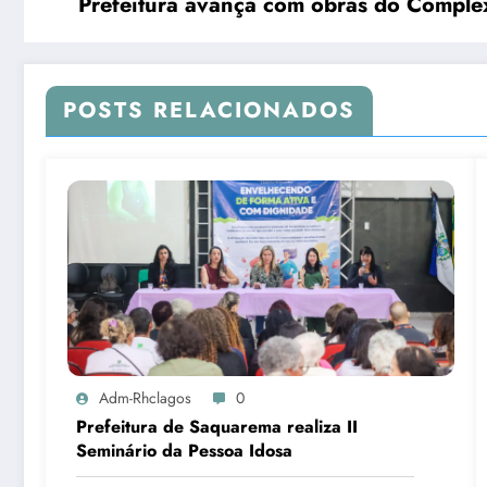
Prefeitura av
POSTS RELACIONADOS
Adm-Rhclagos
0
Prefeitura de Saquarema realiza II
Seminário da Pessoa Idosa