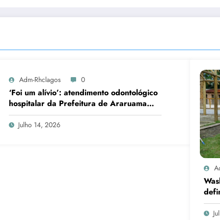
Adm-Rhclagos
0
‘Foi um alívio’: atendimento odontológico
hospitalar da Prefeitura de Araruama
transforma rotina de famílias atípicas
Julho 14, 2026
A
Was
defi
cand
Ju