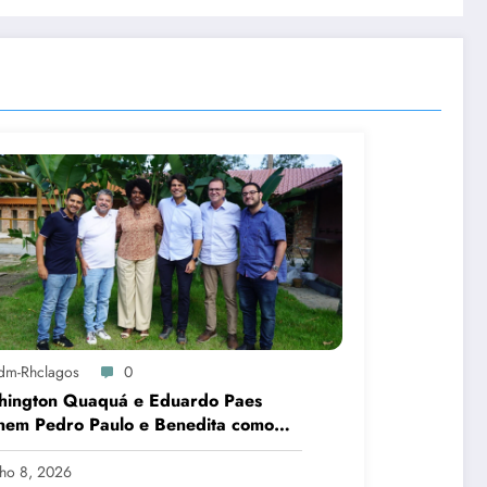
dm-Rhclagos
0
hington Quaquá e Eduardo Paes
nem Pedro Paulo e Benedita como
idatos ao Senado no Rio
lho 8, 2026