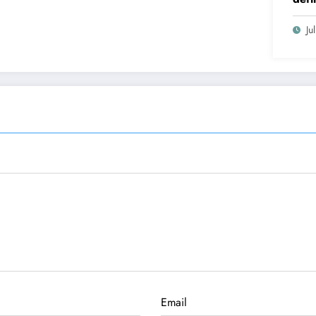
cand
Ju
Email