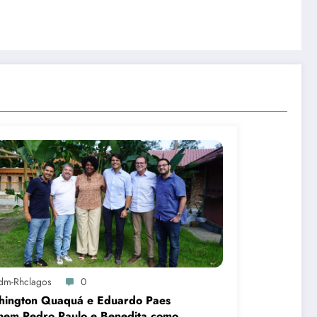
dm-Rhclagos
0
hington Quaquá e Eduardo Paes
nem Pedro Paulo e Benedita como