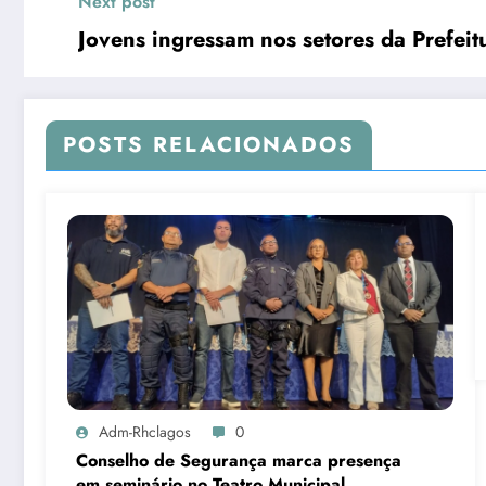
Next post
Jovens ingressam nos setores da Prefeitu
POSTS RELACIONADOS
Adm-Rhclagos
0
Conselho de Segurança marca presença
em seminário no Teatro Municipal