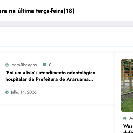
ra na última terça-feira(18)
Adm-Rhclagos
0
‘Foi um alívio’: atendimento odontológico
hospitalar da Prefeitura de Araruama
transforma rotina de famílias atípicas
Julho 14, 2026
A
Was
defi