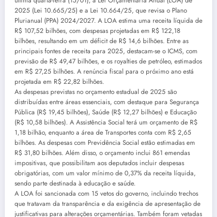
última quarta-feira (15/01), a Lei Orçamentária Anual (LOA) de
2025 (Lei 10.665/25) e a Lei 10.664/25, que revisa o Plano
Plurianual (PPA) 2024/2027. A LOA estima uma receita líquida de
R$ 107,52 bilhões, com despesas projetadas em R$ 122,18
bilhões, resultando em um déficit de R$ 14,6 bilhões. Entre as
principais fontes de receita para 2025, destacam-se o ICMS, com
previsão de R$ 49,47 bilhões, e os royalties de petróleo, estimados
em R$ 27,25 bilhões. A renúncia fiscal para o próximo ano está
projetada em R$ 22,82 bilhões.
As despesas previstas no orçamento estadual de 2025 são
distribuídas entre áreas essenciais, com destaque para Segurança
Pública (R$ 19,45 bilhões), Saúde (R$ 12,27 bilhões) e Educação
(R$ 10,58 bilhões). A Assistência Social terá um orçamento de R$
1,18 bilhão, enquanto a área de Transportes conta com R$ 2,65
bilhões. As despesas com Previdência Social estão estimadas em
R$ 31,80 bilhões. Além disso, o orçamento inclui 861 emendas
impositivas, que possibilitam aos deputados incluir despesas
obrigatórias, com um valor mínimo de 0,37% da receita líquida,
sendo parte destinada à educação e saúde.
A LOA foi sancionada com 15 vetos do governo, incluindo trechos
que tratavam da transparência e da exigência de apresentação de
justificativas para alterações orçamentárias. Também foram vetadas