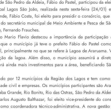
 de São Pedro da Aldeia, Fábio do Pastel, participou da el
ipal Lagos São João, realizada nesta sexta-feira (24/01)
nde, Fábio Costa, foi eleito para presidir o consórcio, qu
 do secretário municipal de Meio Ambiente e Pesca de Sã
e, Fernando Frauches.
io Mario Flavio destacou a importância da participação
que o município já teve o prefeito Fábio do Pastel como
l, principalmente no que se refere à Lagoa de Araruama. 
ção da lagoa. Além disso, o município assumirá a dire
rará ainda mais investimentos para a área, beneficiando 
ado por 12 municípios da Região dos Lagos e tem como
dade civil e empresas. Os municípios participantes são A
ba Grande, Rio Bonito, Rio das Ostras, São Pedro da Aldei
rlos Augusto Balthazar, foi eleito vice-presidente do con
omo coordenadora técnico-administrativa. A nova gestão 