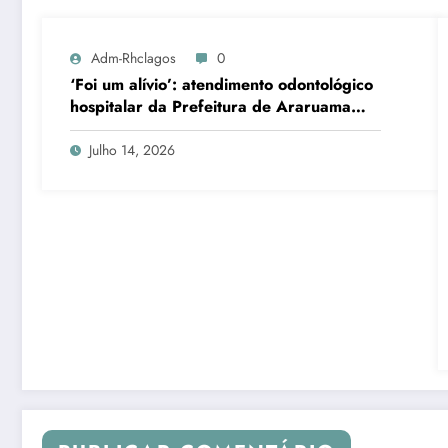
Adm-Rhclagos
0
‘Foi um alívio’: atendimento odontológico
hospitalar da Prefeitura de Araruama
transforma rotina de famílias atípicas
Julho 14, 2026