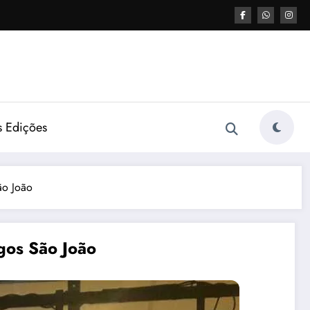
s Edições
ão João
gos São João