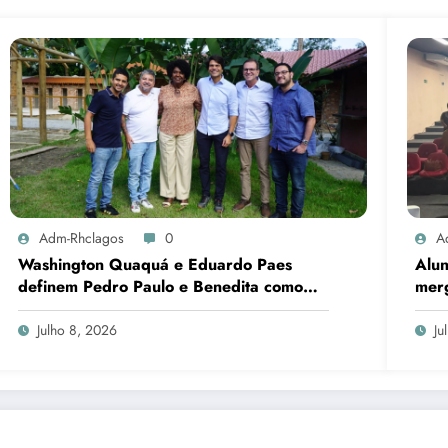
Adm-Rhclagos
0
A
Washington Quaquá e Eduardo Paes
Alun
definem Pedro Paulo e Benedita como
merg
candidatos ao Senado no Rio
dos 
Julho 8, 2026
Ju