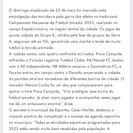
O domingo ensolarado de 25 de maio foi marcado pela
empolgação das torcidas e pela garra dos atletas no tradicional
Campeonato Macaense de Futebol Amador 2025, realizado no
campo Expedicionário, na região central da cidade. Os jogos da
quinta rodada do Grupo B, válidos pela fase de grupos da Série
A, seguiram até as 15h, garantindo uma manhã e tarde de muito
futebol e torcida animada.
A rodada contou com quatro confrontos acirrados: Praia Campista
enfrentou o Furacão Lagomar Futebol Clube; R4/Macaé FC duelou
com o AE Independente; NB Atlético encarou o Danonáticos FC; e
Paraíso entrou em campo contra o Planalto, encerrando a rodada.
As partidas atraíram torcedores de diferentes bairros da cidade. O
morador Marcos Cunha foi um dos que compareceram para
apoiar o time Praia Campista. “Vim prestigiar essa turma do
futebol amador. Já atuei como jogador e acompanhar esses jogos
me dá um entusiasmo enorme”, disse.
O secretário municipal de Esportes, César Maillet, destacou o
impacto positivo da competição e o sucesso da agenda esportiva
no município. “Todas as atividades esportivas programadas para
2025 estão sendo muito bem recebidas pela população. A