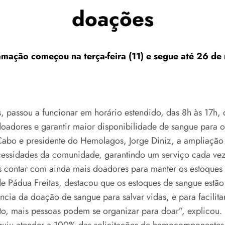
doações
mação começou na terça-feira (11) e segue até 26 de
passou a funcionar em horário estendido, das 8h às 17h, 
doadores e garantir maior disponibilidade de sangue para os
 Cabo e presidente do Hemolagos, Jorge Diniz, a ampliaç
essidades da comunidade, garantindo um serviço cada vez m
 contar com ainda mais doadores para manter os estoques 
 Pádua Freitas, destacou que os estoques de sangue estão 
cia da doação de sangue para salvar vidas, e para facilit
o, mais pessoas podem se organizar para doar”, explicou.
u atender a 100% das solicitações de hemocomponentes do