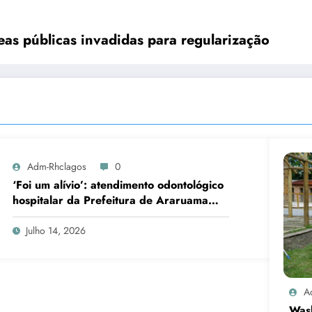
reas públicas invadidas para regularização
Adm-Rhclagos
0
‘Foi um alívio’: atendimento odontológico
hospitalar da Prefeitura de Araruama
transforma rotina de famílias atípicas
Julho 14, 2026
A
Was