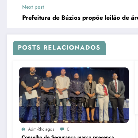
Next post
Prefeitura de Búzios propõe leilão de á
POSTS RELACIONADOS
Adm-Rhclagos
0
Conselho de Segurança marca presença