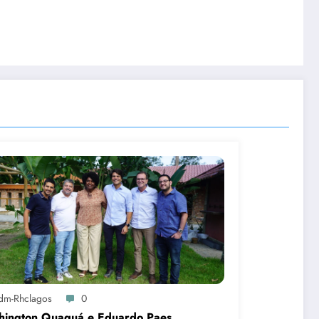
dm-Rhclagos
0
hington Quaquá e Eduardo Paes