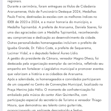
regionais.
Durante a cerimônia, foram entregues os títulos de Cidadania
Araruamense, título de Funcionário Destaque 2024, Medalhas
Paulo Freire, destinadas às escolas com os melhores índices no
IDEB de 2023 e 2024, e a maior honraria do município, a
Medalha Tupinambá. A prefeita de Araruama, Daniela Soares, foi
uma das agraciadas com a Medalha Tupinambá, reconhecendo
seu compromisso e dedicação ao desenvolvimento da cidade.
Outras personalidades homenageadas incluíram o prefeito de
Iguaba Grande, Dr. Fábio Costa, a prefeita de Saquarema,
Lucimar Vidal, e o deputado federal Áureo Lídio.
A gestão do presidente da Câmara, vereador Magno Dheco, foi
destacada pela organização exemplar da cerimônia, refletindo seu
empenho em fortalecer o Legislativo municipal e promover eventos
que valorizam a história e os cidadãos de Araruama.
Após a solenidade, os homenageados e convidados participaram
de um coquetel no Centro de Convenções Municipal, localizado na
Praça Menino João Hélio. O momento de confraternização foi
embalado pela música do cantor Alan Quintanilha, com
participação especial do secretário de Turismo e vereador Thiago
Moura, que demonstrou seu talento como guitarrista,
proporcionando um ambiente descontraído e festivo.