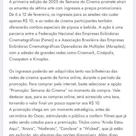
A primeira edição de 2025 da Semana do Cinema promete atrair
os amantes da sétima arte com ingressos a preços promocionais.
De 6 a 12 de fevereiro, os ingressos para as sessões vão custar
apenas R$ 10, e as redes de cinema participantes também
oferecerão combos especiais de pipoca e bebida. A ação é uma
parceria entre a Federação Nacional das Empresas Exibidoras
Cinematográficas (Fenec) e a Associação Brasileira das Empresas
Exibidoras Cinematográficas Operadoras de Multiplex (Abraplex),
com a adesão de grandes redes como Cinemark, Cinépolis,
Cinesystem e Kinoplex.
Os ingressos poderão ser adquiridos tanto nas bilheteiras das
redes de cinema quanto de forma online, durante o período da
promoção. Para comprar pela internet, basta selecionar a opção
“Promoção: Semana do Cinema” no momento da compra. Vale
destacar que, para as compras online, será acrescida uma taxa,
tornando o valor final um pouco superior aos R$ 10.
A promoção chega em um momento estratégico, antes da
cerimônia do Oscar, estimulando o público a conferir filmes que já
estão sendo cotados para a premiação. Títulos como “Ainda Estou
Aqui”, “Anora”, “Nosferatu”, “Conclave” e “Wicked”, que já estão
em exibição, são algumas das opções disponíveis. Além disso,